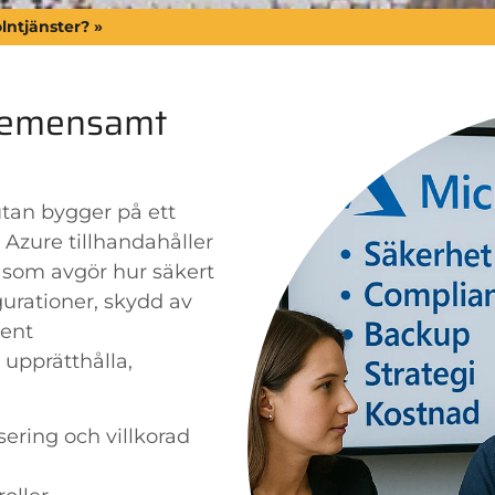
lntjänster? »
 gemensamt
utan bygger på ett
 Azure tillhandahåller
 som avgör hur säkert
igurationer, skydd av
vent
 upprätthålla,
sering och villkorad