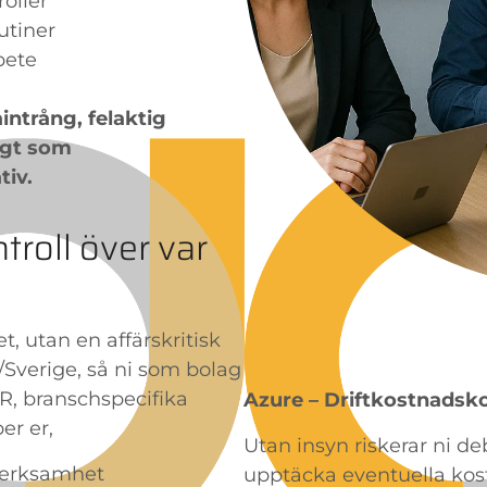
oller
utiner
bete
intrång, felaktig
igt som
tiv.
troll över var
et, utan en affärskritisk
/Sverige, så ni som bolag
R, branschspecifika
Azure – Driftkostnadsko
er er,
Utan insyn riskerar ni de
 verksamhet
upptäcka eventuella kos