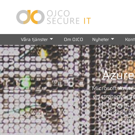
Våra tjänster
Om OJCO
Nyheter
Kont
Azure
Microsoft Azure
en strategisk in
det möjligt a
anpassas i t
resurseffe