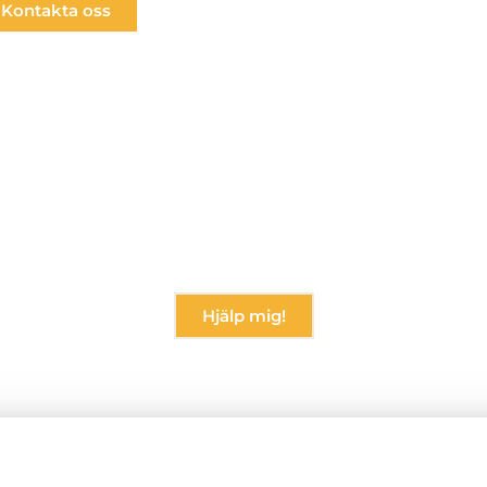
Kontakta oss
Redo att ta nästa steg (in) i Azure?
s efter just er verksamhet. Säkert, kostnadseffekt
Hjälp mig!