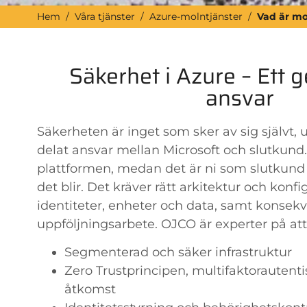
Hem
/
Våra tjänster
/
Azure-molntjänster
/
Vad är mo
Säkerhet i Azure – Ett
ansvar
Säkerheten är inget som sker av sig självt, 
delat ansvar mellan Microsoft och slutkund.
plattformen, medan det är ni som slutkund
det blir. Det kräver rätt arkitektur och konf
identiteter, enheter och data, samt konsek
uppföljningsarbete. OJCO är experter på att
Segmenterad och säker infrastruktur
Zero Trustprincipen, multifaktorautenti
åtkomst