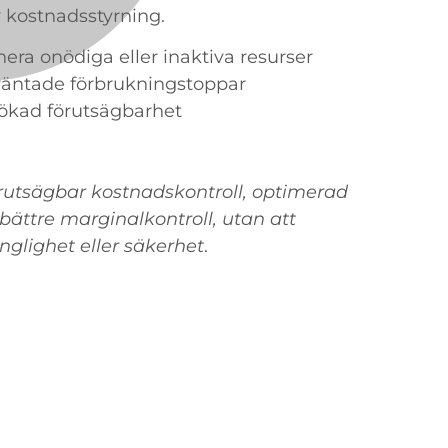
v kostnadsstyrning.
nera onödiga eller inaktiva resurser
väntade förbrukningstoppar
 ökad förutsägbarhet
örutsägbar kostnadskontroll, optimerad
ättre marginalkontroll, utan att
glighet eller säkerhet
.