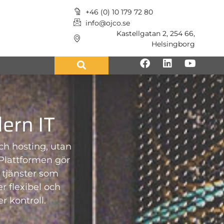
+46 (0) 10 179 72 80
info@ojco.se
Kastellgatan 2, 254 66,
Helsingborg
ern IT
ch hosting, utan
. Plattformen gör
e tjänster som
 flexibel och
r kontroll.