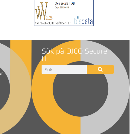
Sök på OJCO Secure
IT
ar