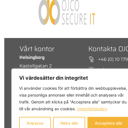
Vårt kontor
Kontakta OJ
Helsingborg
+46 (0) 10 17
Kastellgatan 2
info@ojco.se
254 66
Vi värdesätter din integritet
Sverige
Kastellgatan 
Vi använder cookies för att förbättra din webbupplevelse,
Integritetspolicy
Våra sociala kanal
visa personliga annonser eller innehåll och analysera vår
trafik. Genom att klicka på "Acceptera alla" samtycker du
till vår användning av cookies.
Integritetspolicy
Anpassa
Neka alla
Acceptera alla