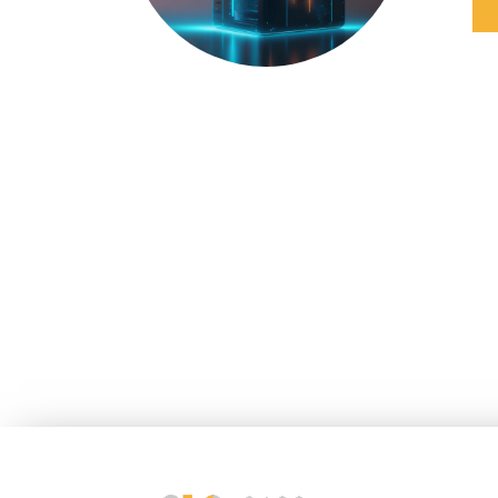
Låt oss diskutera hur Azure kan anpassa