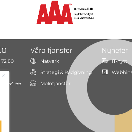
CO
Våra tjänster
Nyheter
9 72 80
Nätverk
IT-nytt
Strategi & Rådgivning
Webbin
2, 254 66
Molntjänster
er