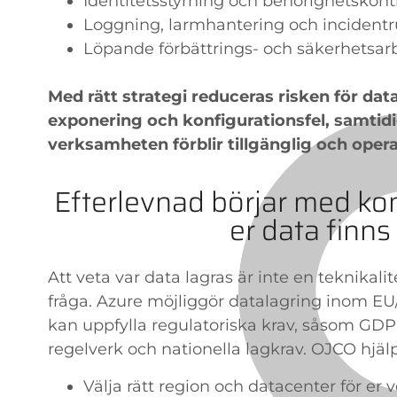
Identitetsstyrning och behörighetskontr
Loggning, larmhantering och incidentr
Löpande förbättrings- och säkerhetsar
Med rätt strategi reduceras risken för data
exponering och konfigurationsfel, samtid
verksamheten förblir tillgänglig och opera
Efterlevnad börjar med kon
er data finns
Att veta var data lagras är inte en teknikalit
fråga. Azure möjliggör datalagring inom EU
kan uppfylla regulatoriska krav, såsom GDP
regelverk och nationella lagkrav. OJCO hjälp
Välja rätt region och datacenter för er