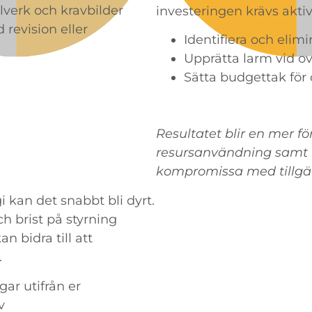
verk och kravbilder
investeringen krävs akti
revision eller
Identifiera och elimi
Upprätta larm vid o
Sätta budgettak för
Resultatet blir en mer f
resursanvändning samt b
kompromissa med tillgän
gi kan det snabbt bli dyrt.
h brist på styrning
n bidra till att
.
ar utifrån er
v