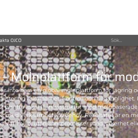
akta OJCO
 – Molnplattform för mod
 är inte bara en global molnplattform för lagring o
vestering i skalbarhet, kontroll och tillgänglighet
tt ersätta lokal IT-infrastruktur med molnbaserad
akt med verksamhetens behov. Resultatet är en mer
ktiv IT-miljö, utan kompromisser med säkerhet elle