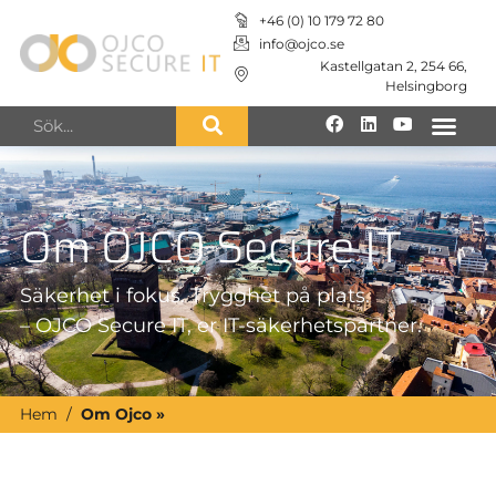
+46 (0) 10 179 72 80
info@ojco.se
Kastellgatan 2, 254 66,
Helsingborg
Om OJCO Secure IT
Säkerhet i fokus. Trygghet på plats.
– OJCO Secure IT, er IT-säkerhetspartner.
Hem
/
Om Ojco »