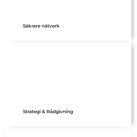
Nätverk som tjänst
Nätverkssäkerhet
Säkrare nätverk
IT-ledning som tjänst
Ledning där det behövs
Strategi & Rådgivning