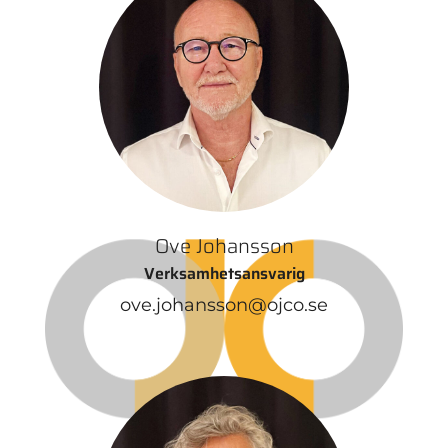
Ove Johansson
Verksamhetsansvarig
ove.johansson@ojco.se