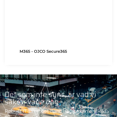
Microsoft 365
Säkert samarbete
M365 - OJCO Secure365
Det som inte syns, är vad vi
säkrar varje dag
Robust IT-säkerhet handlar inte om enskilda