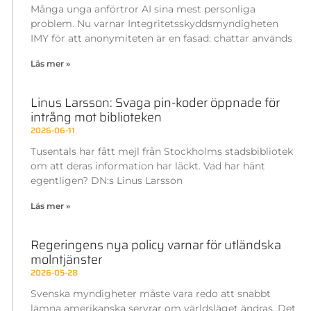
Många unga anförtror AI sina mest personliga
problem. Nu varnar Integritetsskyddsmyndigheten
IMY för att anonymiteten är en fasad: chattar används
Läs mer »
Linus Larsson: Svaga pin-koder öppnade för
intrång mot biblioteken
2026-06-11
Tusentals har fått mejl från Stockholms stadsbibliotek
om att deras information har läckt. Vad har hänt
egentligen? DN:s Linus Larsson
Läs mer »
Regeringens nya policy varnar för utländska
molntjänster
2026-05-28
Svenska myndigheter måste vara redo att snabbt
lämna amerikanska servrar om världsläget ändras. Det