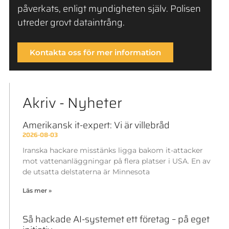
påverkats, enligt myndigheten själv. Polisen
utreder grovt dataintrång.
Kontakta oss för mer information
Akriv - Nyheter
Amerikansk it-expert: Vi är villebråd
2026-08-03
Iranska hackare misstänks ligga bakom it-attacker
mot vattenanläggningar på flera platser i USA. En av
de utsatta delstaterna är Minnesota
Läs mer »
Så hackade AI-systemet ett företag – på eget