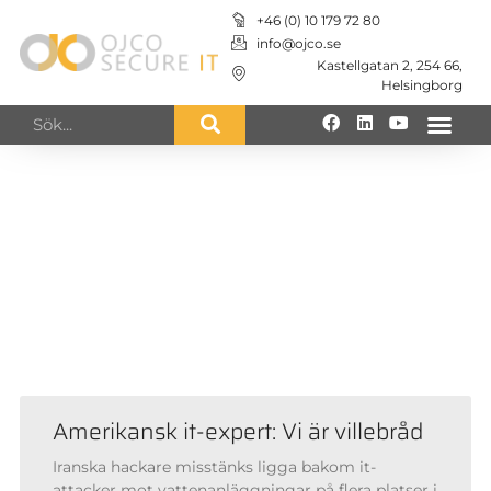
+46 (0) 10 179 72 80
info@ojco.se
Kastellgatan 2, 254 66,
Helsingborg
IT-nyheter från OJCO
Secure IT
Håll dig uppdaterad med senaste
nytt inom IT-säkerhet
Amerikansk it-expert: Vi är villebråd
Iranska hackare misstänks ligga bakom it-
attacker mot vattenanläggningar på flera platser i