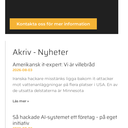
Kontakta oss för mer information
Akriv - Nyheter
Amerikansk it-expert: Vi är villebråd
2026-08-03
Iranska hackare misstänks ligga bakom it-attacker
mot vattenanläggningar på flera platser i USA. En av
de utsatta delstaterna är Minnesota
Läs mer »
Så hackade AI-systemet ett företag – på eget
initiativ