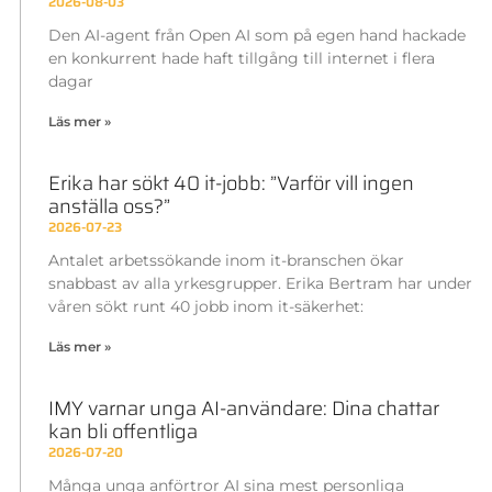
2026-08-03
Den AI-agent från Open AI som på egen hand hackade
en konkurrent hade haft tillgång till internet i flera
dagar
Läs mer »
Erika har sökt 40 it-jobb: ”Varför vill ingen
anställa oss?”
2026-07-23
Antalet arbetssökande inom it-branschen ökar
snabbast av alla yrkesgrupper. Erika Bertram har under
våren sökt runt 40 jobb inom it-säkerhet:
Läs mer »
IMY varnar unga AI-användare: Dina chattar
kan bli offentliga
2026-07-20
Många unga anförtror AI sina mest personliga