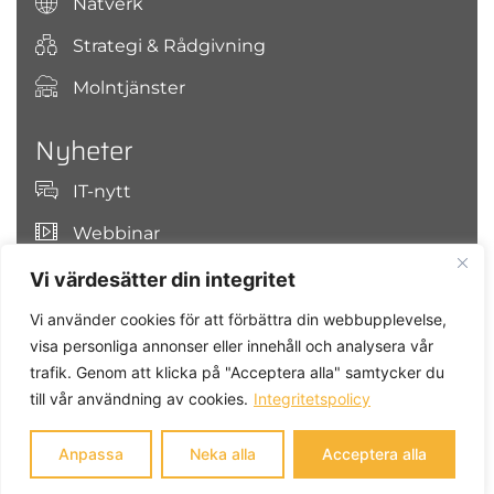
Nätverk
Strategi & Rådgivning
Molntjänster
Nyheter
IT-nytt
Webbinar
Vi värdesätter din integritet
Sök på OJCO Secure IT
Vi använder cookies för att förbättra din webbupplevelse,
visa personliga annonser eller innehåll och analysera vår
trafik. Genom att klicka på "Acceptera alla" samtycker du
till vår användning av cookies.
Integritetspolicy
Anpassa
Neka alla
Acceptera alla
OJCO Secure IT AB © 2025