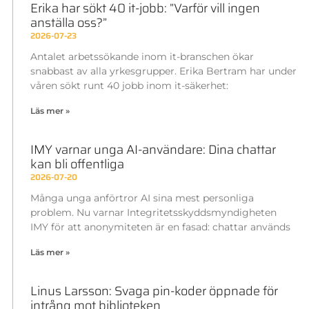
Erika har sökt 40 it-jobb: ”Varför vill ingen
anställa oss?”
2026-07-23
Antalet arbetssökande inom it-branschen ökar
snabbast av alla yrkesgrupper. Erika Bertram har under
våren sökt runt 40 jobb inom it-säkerhet:
Läs mer »
IMY varnar unga AI-användare: Dina chattar
kan bli offentliga
2026-07-20
Många unga anförtror AI sina mest personliga
problem. Nu varnar Integritetsskyddsmyndigheten
IMY för att anonymiteten är en fasad: chattar används
Läs mer »
Linus Larsson: Svaga pin-koder öppnade för
intrång mot biblioteken