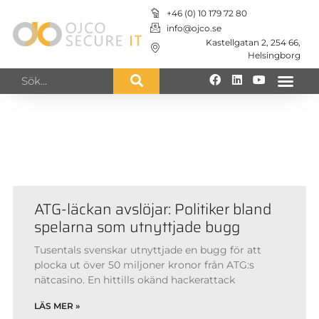
+46 (0) 10 179 72 80
info@ojco.se
Kastellgatan 2, 254 66,
Helsingborg
Nedan visas alla nyheter från det
datumet du angivit
ATG-läckan avslöjar: Politiker bland
spelarna som utnyttjade bugg
Tusentals svenskar utnyttjade en bugg för att
plocka ut över 50 miljoner kronor från ATG:s
nätcasino. En hittills okänd hackerattack
LÄS MER »