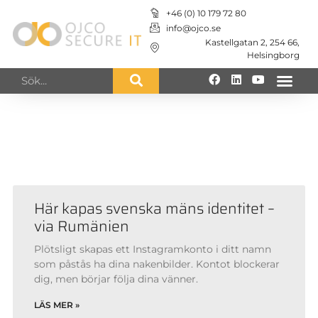
+46 (0) 10 179 72 80
info@ojco.se
Kastellgatan 2, 254 66,
Helsingborg
Nedan visas alla nyheter från det
datumet du angivit
Här kapas svenska mäns identitet –
via Rumänien
Plötsligt skapas ett Instagramkonto i ditt namn
som påstås ha dina nakenbilder. Kontot blockerar
dig, men börjar följa dina vänner.
LÄS MER »