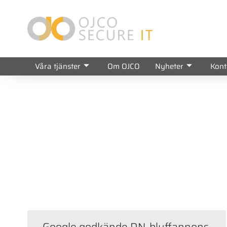
Våra tjänster
Om OJCO
Nyheter
Kont
Nedan 
Google godkände DN-bluffannons